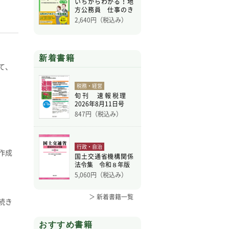
いちからわかる！地
方公務員 仕事のき
ほん
2,640
円（税込み）
新着書籍
て、
税務・経営
旬刊 速報税理
2026年8月11日号
847
円（税込み）
行政・自治
作成
国土交通省機構関係
法令集 令和８年版
5,060
円（税込み）
＞ 新着書籍一覧
続き
おすすめ書籍