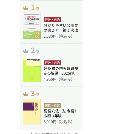
行政・自治
分かりやすい公用文
の書き方 第２次改
訂版
2,530
円（税込み）
行政・自治
建築物の防火避難規
定の解説 2025(第
4,950
円（税込み）
税務・経営
税務六法〔法令編〕
令和８年版
8,910
円（税込み）