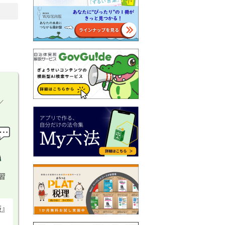
／
習
版』