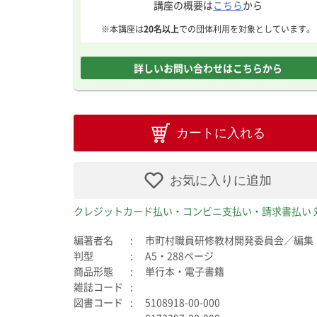
講座の概要は
こちら
から
※本講座は
20名以上
での団体利用を対象としています。
詳しいお問い合わせはこちらから
カートに入れる
お気に入りに追加
クレジットカード払い・コンビニ支払い・請求書払い 
編著者名
市町村職員研修教材開発委員会／編集
判型
A5・288ページ
商品形態
単行本・電子書籍
雑誌コード
図書コード
5108918-00-000