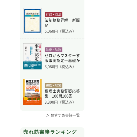
行政・自治
法制執務詳解 新版
Ⅳ
5,060
円（税込み）
法曹・法務
ゼロからマスターす
る事実認定―基礎か
ら学
3,080
円（税込み）
税務・経営
税理士実務質疑応答
集 100問100答
3,300
円（税込み）
＞ おすすめ書籍一覧
売れ筋書籍ランキング