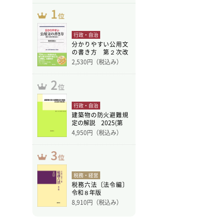
行政・自治
分かりやすい公用文
の書き方 第２次改
訂版
2,530
円（税込み）
行政・自治
建築物の防火避難規
定の解説 2025(第
4,950
円（税込み）
税務・経営
税務六法〔法令編〕
令和８年版
8,910
円（税込み）