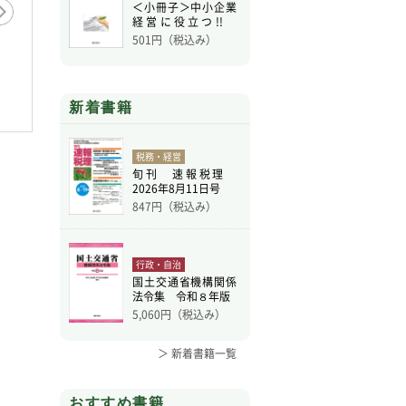
＜小冊子＞中小企業
経営に役立つ!!
新・
501
円（税込み）
新着書籍
税務・経営
旬刊 速報税理
2026年8月11日号
847
円（税込み）
行政・自治
国土交通省機構関係
法令集 令和８年版
5,060
円（税込み）
＞ 新着書籍一覧
おすすめ書籍