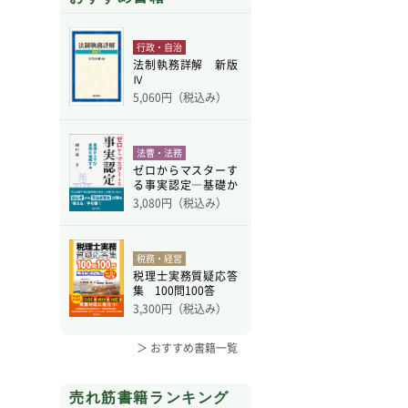
行政・自治
法制執務詳解 新版
Ⅳ
5,060
円（税込み）
法曹・法務
ゼロからマスターす
る事実認定―基礎か
ら学
3,080
円（税込み）
税務・経営
税理士実務質疑応答
集 100問100答
3,300
円（税込み）
＞ おすすめ書籍一覧
売れ筋書籍ランキング