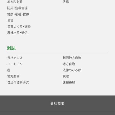
地方税財政
法務
防災
・
危機管理
健康
・
福祉
・
医療
環境
まちづくり
・
建築
農林水産
・
通信
雑誌
ガバナンス
判例地方自治
Ｊ－ＬＩＳ
地方自治
税
法律のひろば
地方財務
税理
自治体法務研究
速報税理
会社概要