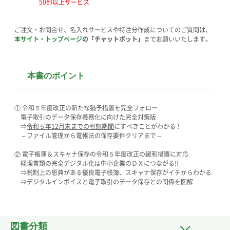
50部以上サービス
ご注文・お問合せ、名入れサービスや特注分作成についてのご質問は、
本サイト・トップページ
の「チャットボット」
までお願いいたします。
本書のポイント
① 令和５年度改正の新たな猶予措置を完全フォロー
電子取引のデータ保存義務化に向けた完全対策版
⇒
令和５年12月末までの宥恕期間
にすべきことがわかる！
～ファイル管理から電帳法の保存要件クリアまで～
② 電子帳簿＆スキャナ保存の令和５年度改正の緩和措置に対応
経理書類の完全デジタル化は中小企業のＤＸにつながる!!
⇒税制上の恩典がある優良電子帳簿、スキャナ保存がイチからわかる
⇒デジタルインボイスと電子取引のデータ保存との関係を図解
図書分類