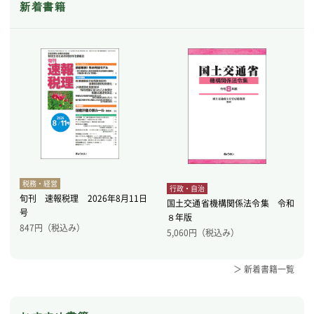
新着書籍
税務・経営
行政・自治
旬刊 速報税理 2026年8月11日
国土交通省機構関係法令集 令和
号
８年版
847
円（税込み）
5,060
円（税込み）
＞ 新着書籍一覧