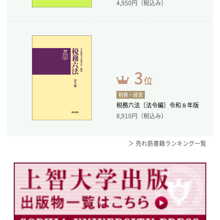
4,950
円（税込み）
税務・経営
税務六法〔法令編〕令和８年版
8,910
円（税込み）
＞ 売れ筋書籍ランキング一覧