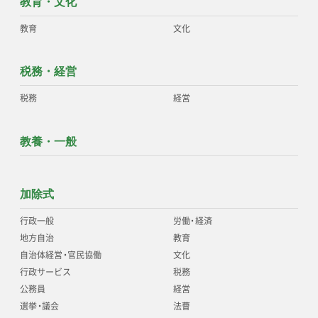
教育・文化
教育
文化
税務・経営
税務
経営
教養・一般
加除式
行政一般
労働
・
経済
地方自治
教育
自治体経営
・
官民協働
文化
行政サービス
税務
公務員
経営
選挙
・
議会
法曹