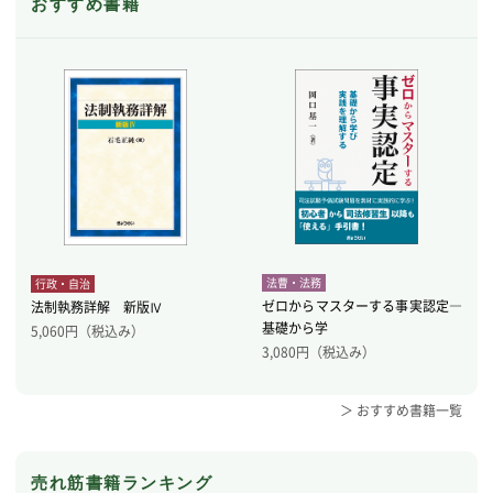
おすすめ書籍
法曹・法務
行政・自治
ゼロからマスターする事実認定―
法制執務詳解 新版Ⅳ
基礎から学
5,060
円（税込み）
3,080
円（税込み）
＞ おすすめ書籍一覧
売れ筋書籍ランキング