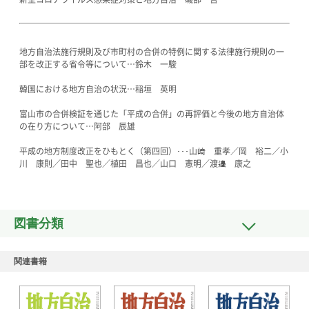
地方自治法施行規則及び市町村の合併の特例に関する法律施行規則の一
部を改正する省令等について…鈴木 一駿
韓国における地方自治の状況…稲垣 英明
富山市の合併検証を通じた「平成の合併」の再評価と今後の地方自治体
の在り方について…阿部 辰雄
平成の地方制度改正をひもとく（第四回）･･･山﨑 重孝／岡 裕二／小
川 康則／田中 聖也／植田 昌也／山口 憲明／渡邉 康之
図書分類
関連書籍