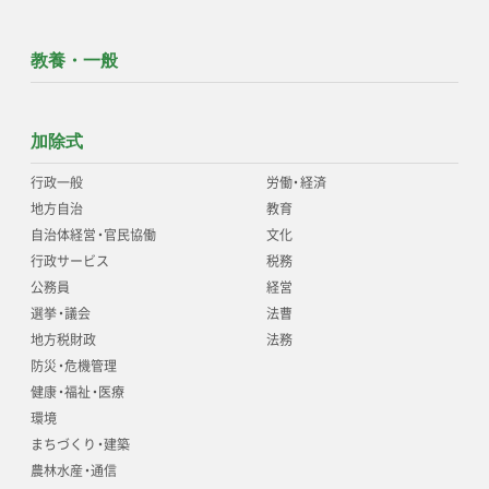
教養・一般
加除式
行政一般
労働
・
経済
地方自治
教育
自治体経営
・
官民協働
文化
行政サービス
税務
公務員
経営
選挙
・
議会
法曹
地方税財政
法務
防災
・
危機管理
健康
・
福祉
・
医療
環境
まちづくり
・
建築
農林水産
・
通信