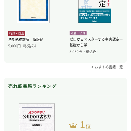
法曹・法務
行政・自治
ゼロからマスターする事実認定―
法制執務詳解 新版Ⅳ
基礎から学
5,060
円（税込み）
3,080
円（税込み）
＞ おすすめ書籍一覧
売れ筋書籍ランキング