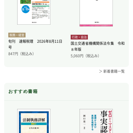
税務・経営
行政・自治
旬刊 速報税理 2026年8月11日
国土交通省機構関係法令集 令和
号
８年版
847
円（税込み）
5,060
円（税込み）
＞ 新着書籍一覧
おすすめ書籍