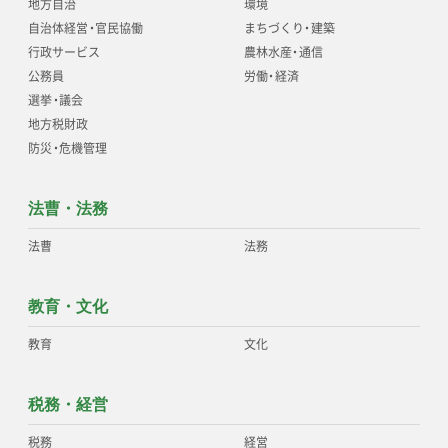
地方自治
環境
自治体経営
・
官民協働
まちづくり
・
建築
行政サービス
農林水産
・
通信
公務員
労働
・
経済
選挙
・
議会
地方税財政
防災
・
危機管理
法曹・法務
法曹
法務
教育・文化
教育
文化
税務・経営
税務
経営