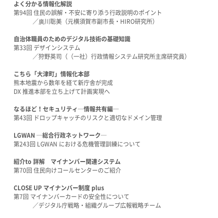
よく分かる情報化解説
第94回 住民の誤解・不安に寄り添う行政説明のポイント
／廣川聡美（元横須賀市副市長・HIRO研究所）
自治体職員のためのデジタル技術の基礎知識
第33回 デザインシステム
／狩野英司（（一社）行政情報システム研究所主席研究員）
こちら「大津町」情報化本部
熊本地震から数年を経て新庁舎が完成
DX 推進本部を立ち上げて計画実現へ
なるほど！セキュリティ─情報共有編─
第43回 ドロップキャッチのリスクと適切なドメイン管理
LGWAN ─総合行政ネットワーク─
第243回 LGWAN における危機管理訓練について
紹介to 詳解 マイナンバー関連システム
第70回 住民向けコールセンターのご紹介
CLOSE UP マイナンバー制度 plus
第7回 マイナンバーカードの安全性について
／デジタル庁戦略・組織グループ広報戦略チーム