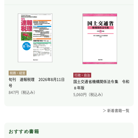
税務・経営
行政・自治
旬刊 速報税理 2026年8月11日
国土交通省機構関係法令集 令和
号
８年版
847
円（税込み）
5,060
円（税込み）
＞ 新着書籍一覧
おすすめ書籍