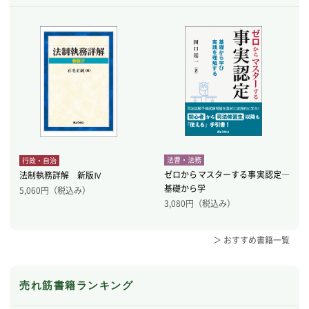
法曹・法務
行政・自治
ゼロからマスターする事実認定―
法制執務詳解 新版Ⅳ
基礎から学
5,060
円（税込み）
3,080
円（税込み）
＞ おすすめ書籍一覧
売れ筋書籍ランキング