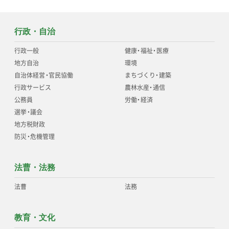
行政・自治
行政一般
健康
・
福祉
・
医療
地方自治
環境
自治体経営
・
官民協働
まちづくり
・
建築
行政サービス
農林水産
・
通信
公務員
労働
・
経済
選挙
・
議会
地方税財政
防災
・
危機管理
法曹・法務
法曹
法務
教育・文化