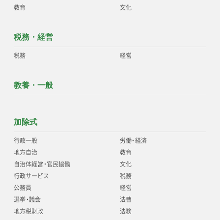
教育
文化
税務・経営
税務
経営
教養・一般
加除式
行政一般
労働
・
経済
地方自治
教育
自治体経営
・
官民協働
文化
行政サービス
税務
公務員
経営
選挙
・
議会
法曹
地方税財政
法務