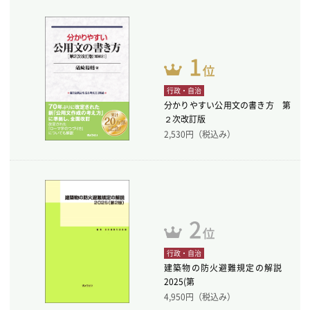
行政・自治
分かりやすい公用文の書き方 第
２次改訂版
2,530
円（税込み）
行政・自治
建築物の防火避難規定の解説
2025(第
4,950
円（税込み）