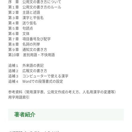
序 章 公用文の書き方について
第１章 公用文の書き方のルール
第２章 主語と述語
第３章 漢字と平仮名
第４章 送り仮名
第５章 句読点
第６章 文体
第７章 項目番号及び配字
第８章 名詞の列挙
第９章 通知文の書き方
第10章 差別用語・不快用語
追補１ 外来語の表記
追補２ 広報文の書き方
追補３ コンピューターで使える漢字
追補４ Wordでの段落書式の設定
参考資料（常用漢字表、公用文作成の考え方、人名用漢字の変遷等）
用字用語索引
著者紹介