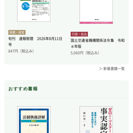
税務・経営
行政・自治
旬刊 速報税理 2026年8月11日
国土交通省機構関係法令集 令和
号
８年版
847
円（税込み）
5,060
円（税込み）
＞ 新着書籍一覧
おすすめ書籍