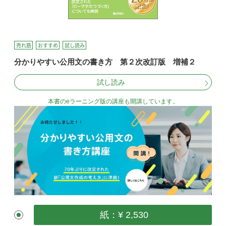
売れ筋
おすすめ
試し読み
分かりやすい公用文の書き方 第２次改訂版 増補２
試し読み
本書のeラーニング版の講座も開講しています。
紙：¥ 2,530