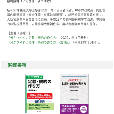
礒崎陽輔（いそざき・ようすけ）
昭和57年東京大学法学部卒業、同年自治省入省。堺市財政局長、内閣官
房内閣参事官（安全保障・有事法制担当）、総務省国際室長等を経て、
大臣官房参事官を最後に退職。平成19年参議院議員選挙で当選。参議院
行政監視委員長、内閣総理大臣補佐官、農林水産副大臣等を歴任。
【主著（当社）】
『分かりやすい定款・規約の作り方』
（令和７年９月発刊）
『分かりやすい法律・条例の書き方 改訂版』
（平成23年３月発刊）
関連書籍