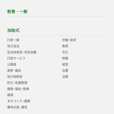
教養・一般
加除式
行政一般
労働
・
経済
地方自治
教育
自治体経営
・
官民協働
文化
行政サービス
税務
公務員
経営
選挙
・
議会
法曹
地方税財政
法務
防災
・
危機管理
健康
・
福祉
・
医療
環境
まちづくり
・
建築
農林水産
・
通信