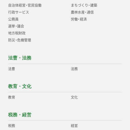
自治体経営
・
官民協働
まちづくり
・
建築
行政サービス
農林水産
・
通信
公務員
労働
・
経済
選挙
・
議会
地方税財政
防災
・
危機管理
法曹・法務
法曹
法務
教育・文化
教育
文化
税務・経営
税務
経営