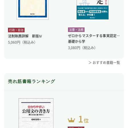
法曹・法務
行政・自治
ゼロからマスターする事実認定―
法制執務詳解 新版Ⅳ
基礎から学
5,060
円（税込み）
3,080
円（税込み）
＞ おすすめ書籍一覧
売れ筋書籍ランキング