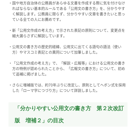
・国や地方自治体の公務員があらゆる文書を作成する際に気を付けなけ
ればならない基本的ルールである「公用文の書き方」を、分かりやす
く解説します。公務員に限らず、分かりやすい文章を書きたいと思っ
ている全ての人にお薦めです。
・新「公用文作成の考え方」で示された表記の原則について、変更点を
細大漏らさずに解説しています。
・公用文の書き方の歴史的経緯、公用文に出てくる語句の語法（使い
方）やマスコミ表記との異同について加筆しました。
・「公用文作成の考え方」で、「解説・広報等」における公用文の書き
方の特例が認められたことから、「広報文の書き方」について、初め
て追補に掲げました。
・さらに増補版では、約70年ぶりに改定し、原則としてヘボン式を採用
した「ローマ字につづり方」について詳説しました。
「分かりやすい公用文の書き方 第２次改訂
版 増補２」の目次