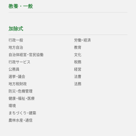
教養・一般
加除式
行政一般
労働
・
経済
地方自治
教育
自治体経営
・
官民協働
文化
行政サービス
税務
公務員
経営
選挙
・
議会
法曹
地方税財政
法務
防災
・
危機管理
健康
・
福祉
・
医療
環境
まちづくり
・
建築
農林水産
・
通信