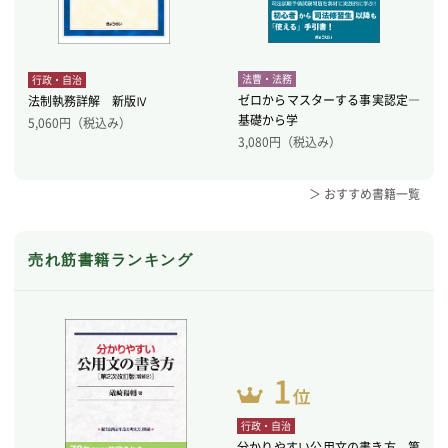
法曹・法務
行政・自治
ゼロからマスターする事実認定―
法制執務詳解 新版Ⅳ
基礎から学
5,060
円（税込み）
3,080
円（税込み）
＞ おすすめ書籍一覧
売れ筋書籍ランキング
行政・自治
分かりやすい公用文の書き方 第