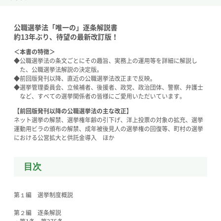
公職選挙法「唯一の」逐条解説書
約13年ぶり、待望の最新改訂版！
＜本書の特徴＞
◆公職選挙法の条文ごとにその趣旨、実務上の運用等を詳細に解説し
た、公職選挙法解説の決定版。
◆前回版発刊以降、直近の公職選挙法改正まで反映。
◆選挙管理委員会、立候補者、後援者、政党、政治団体、警察、弁護士
など、すべての選挙関係者の皆様にご愛用いただいています。
【前回版発刊以降の公職選挙法の主な改正】
ネット選挙の解禁、選挙権年齢の引下げ、洋上投票の対象の拡充、選挙
運動用ビラの頒布の解禁、成年被後見人の選挙権の回復等、町村の選挙
における公営拡大と供託金導入 ほか
目次
第１編 選挙制度概説
第２編 逐条解説