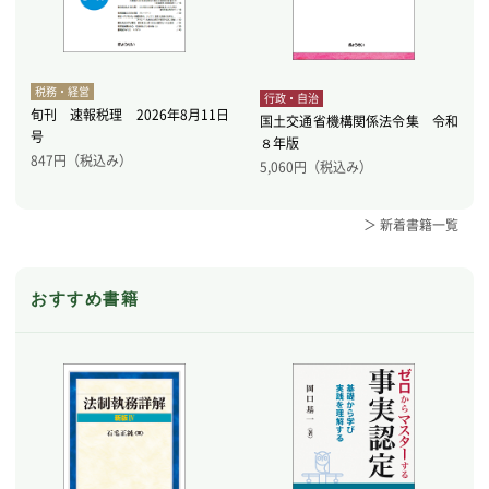
税務・経営
行政・自治
旬刊 速報税理 2026年8月11日
国土交通省機構関係法令集 令和
号
８年版
847
円（税込み）
5,060
円（税込み）
＞ 新着書籍一覧
おすすめ書籍