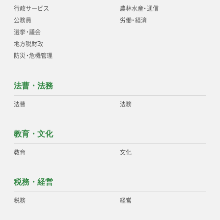
行政サービス
農林水産
・
通信
公務員
労働
・
経済
選挙
・
議会
地方税財政
防災
・
危機管理
法曹・法務
法曹
法務
教育・文化
教育
文化
税務・経営
税務
経営