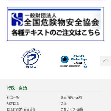
行政・自治
行政一般
健康
・
福祉
・
医療
地方自治
環境
自治体経営
・
官民協働
まちづくり
・
建築