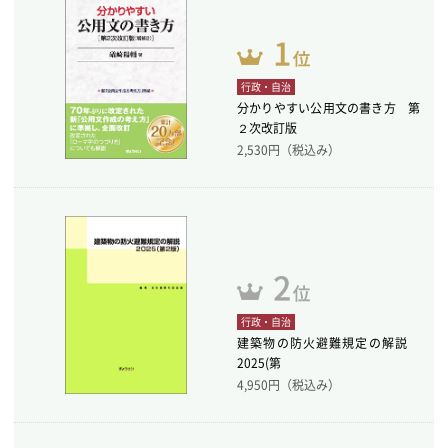
行政・自治
分かりやすい公用文の書き方 第
２次改訂版
2,530
円（税込み）
行政・自治
建築物の防火避難規定の解説
2025(第
4,950
円（税込み）