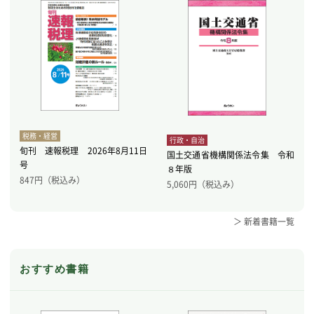
税務・経営
行政・自治
旬刊 速報税理 2026年8月11日
国土交通省機構関係法令集 令和
号
８年版
847
円（税込み）
5,060
円（税込み）
＞ 新着書籍一覧
おすすめ書籍