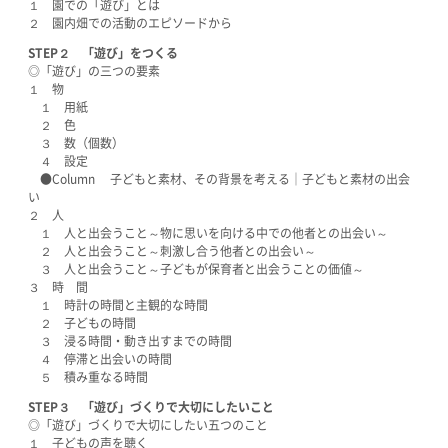
１ 園での「遊び」とは
２ 園内畑での活動のエピソードから
STEP
２
「遊び」をつくる
◎「遊び」の三つの要素
１ 物
１ 用紙
２ 色
３ 数（個数）
４ 設定
●Column 子どもと素材、その背景を考える│子どもと素材の出会
い
２ 人
１ 人と出会うこと～物に思いを向ける中での他者との出会い～
２ 人と出会うこと～刺激し合う他者との出会い～
３ 人と出会うこと～子どもが保育者と出会うことの価値～
３ 時 間
１ 時計の時間と主観的な時間
２ 子どもの時間
３ 浸る時間・動き出すまでの時間
４ 停滞と出会いの時間
５ 積み重なる時間
STEP
３
「遊び」づくりで大切にしたいこと
◎「遊び」づくりで大切にしたい五つのこと
１ 子どもの声を聴く