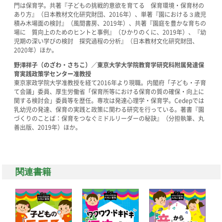
門は保育学。共著『子どもの挑戦的意欲を育てる 保育環境・保育材の
あり方』（日本教材文化研究財団、2016年）、単著『園における３歳児
積み木場面の検討』（風間書房、2019年）、共著『園庭を豊かな育ちの
場に 質向上のためのヒントと事例』（ひかりのくに、2019年）、『幼
児期の深い学びの検討 探究過程の分析』（日本教材文化研究財団、
2020年）ほか。
野澤祥子（のざわ・さちこ）／東京大学大学院教育学研究科附属発達保
育実践政策学センター准教授
東京家政学院大学准教授を経て2016年より現職。内閣府「子ども・子育
て会議」委員、厚生労働省「保育所等における保育の質の確保・向上に
関する検討会」委員等を歴任。専攻は発達心理学・保育学。Cedepでは
乳幼児の発達、保育の実践と政策に関わる研究を行っている。著書『園
づくりのことば：保育をつなぐミドルリーダーの秘訣』（分担執筆、丸
善出版、2019年）ほか。
関連書籍