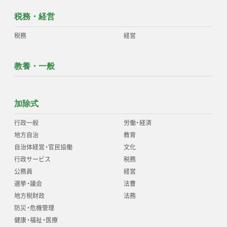
税務・経営
税務
経営
教養・一般
加除式
行政一般
労働
・
経済
地方自治
教育
自治体経営
・
官民協働
文化
行政サービス
税務
公務員
経営
選挙
・
議会
法曹
地方税財政
法務
防災
・
危機管理
健康
・
福祉
・
医療