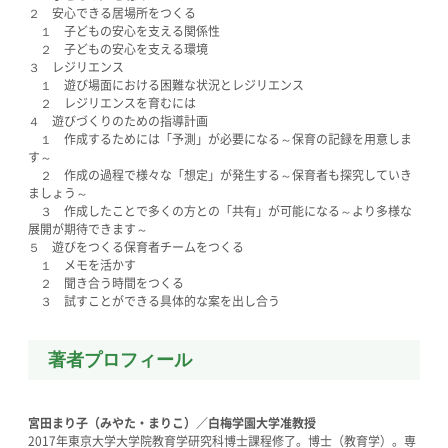
２ 安心できる居場所をつくる
１ 子どもの安心を支える関係性
２ 子どもの安心を支える環境
３ レジリエンス
１ 遊び場面における困難な状況とレジリエンス
２ レジリエンスを育むには
４ 遊びづくりのための指導計画
１ 作成するためには「予測」が必要になる～保育の記録を用意しま
す～
２ 作成の過程で様々な「想定」が発生する～保育者も探究していき
ましょう～
３ 作成したことで多くの方との「共有」が可能になる～より多様な
展開が期待できます～
５ 遊びをつくる保育者チームをつくる
１ メモを活かす
２ 聞き合う時間をつくる
３ 試すことができる具体的な案を出し合う
著者プロフィール
宮田まり子（みやた・まりこ）／白梅学園大学准教授
2017年東京大学大学院教育学研究科博士課程修了。博士（教育学）。専