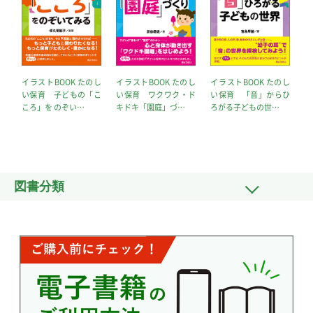
イラストBOOK たのし
イラストBOOK たのし
イラストBOOK たのし
イ
い保育 ワクワク・ド
い保育 子どもの「こ
い保育 「音」からひ
い
キドキ「園庭」づ…
ころ」を のぞい…
ろがる子どもの世…
ん
図書分類