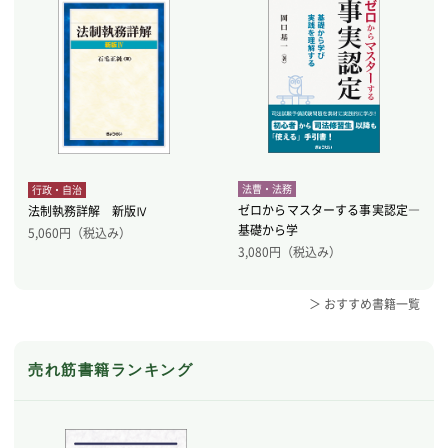
法曹・法務
行政・自治
ゼロからマスターする事実認定―
法制執務詳解 新版Ⅳ
基礎から学
5,060
円（税込み）
3,080
円（税込み）
＞ おすすめ書籍一覧
売れ筋書籍ランキング