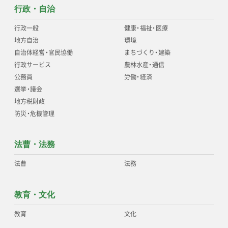
行政・自治
行政一般
健康
・
福祉
・
医療
地方自治
環境
自治体経営
・
官民協働
まちづくり
・
建築
行政サービス
農林水産
・
通信
公務員
労働
・
経済
選挙
・
議会
地方税財政
防災
・
危機管理
法曹・法務
法曹
法務
教育・文化
教育
文化