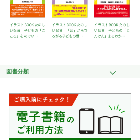
イラストBOOK たのし
イラストBOOK たのし
イラストBOOK たのし
イ
い保育 子どもの「こ
い保育 「音」からひ
い保育 子どもの「じ
い
ころ」を のぞい…
ろがる子どもの世…
んけん」まるわか…
「
図書分類