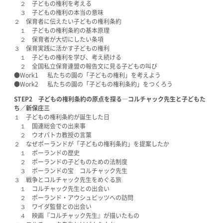
２ 子どもの権利を考える
３ 子どもの権利の本当の意味
２ 保育者に伝えたい子どもの権利条約
１ 子どもの権利条約の基本原理
２ 保育者が大切にしたい条項
３ 保育実践に活かす子どもの権利
１ 子どもの権利を学び、考え続ける
２ 全国私立保育連盟の報告文に見る子どもの叫び
●Work1 私たちの園の「子どもの権利」を考えよう
●Work2 私たちの園の「子どもの権利条約」をつくろう
STEP2
子どもの権利条約の原点を探る―コルチャック先生と子どもた
ち／新保庄三
１ 子どもの権利条約が誕生した日
１ 国連総会での出来事
２ ウオパトカ教授の言葉
２ なぜポーランドが「子どもの権利条約」を提案したか
１ ポーランドの歴史
２ ポーランドの子どものための法制度
３ ポーランドの宝 コルチャック先生
３ 戦争とコルチャック先生をめぐる旅
１ コルチャック先生との出会い
２ ポーランド・アウシュビッツへの訪問
３ ワイダ監督との出会い
４ 映画『コルチャック先生』が描いたもの