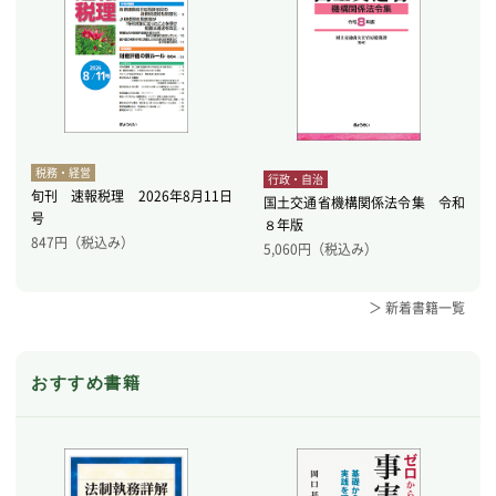
税務・経営
行政・自治
旬刊 速報税理 2026年8月11日
国土交通省機構関係法令集 令和
号
８年版
847
円（税込み）
5,060
円（税込み）
＞ 新着書籍一覧
おすすめ書籍