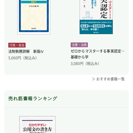
法曹・法務
行政・自治
ゼロからマスターする事実認定―
法制執務詳解 新版Ⅳ
基礎から学
5,060
円（税込み）
3,080
円（税込み）
＞ おすすめ書籍一覧
売れ筋書籍ランキング