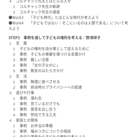
４ コルチャック先生とはどんな人か
１ コルチャック先生の軌跡
２ コルチャック先生の遺産
●Work3 「子ども時代」とはどんな時代か考えよう
●Work4 「子どもではない│そこにいるのは人間である」について考
えよう
STEP3
事例を通して子どもの権利を考える／野澤祥子
１ 言 葉
１ 子どもの権利を自分事として捉えるために
２ 事例 子どもの尊厳を傷つける言葉かけ
３ 事例 厳しい注意
４ 事例 「女の子なのに」
５ 事例 無言のはたらきかけ
２ 生 活
１ 事例 無理に食べさせる
２ 事例 排泄時のプライバシーへの配慮
３ 遊びや行事
１ 事例 濡れ衣
２ 事例 見ているだけでも
３ 事例 意見を出し合う
４ 事例 参加できる工夫
４ 家庭との関係
１ 事例 お弁当の準備
２ 事例 噛みつきについての相談
３ 身近な事例から子どもの権利の考えよう