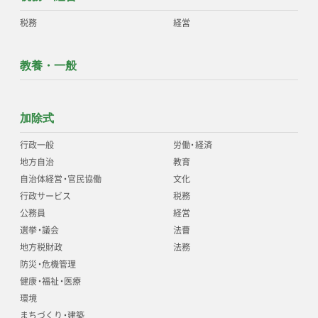
税務
経営
教養・一般
加除式
行政一般
労働
・
経済
地方自治
教育
自治体経営
・
官民協働
文化
行政サービス
税務
公務員
経営
選挙
・
議会
法曹
地方税財政
法務
防災
・
危機管理
健康
・
福祉
・
医療
環境
まちづくり
・
建築