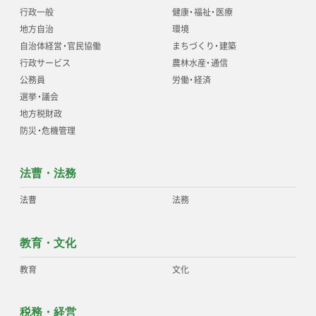
行政一般
健康
・
福祉
・
医療
地方自治
環境
自治体経営
・
官民協働
まちづくり
・
建築
行政サービス
農林水産
・
通信
公務員
労働
・
経済
選挙
・
議会
地方税財政
防災
・
危機管理
法曹・法務
法曹
法務
教育・文化
教育
文化
税務・経営