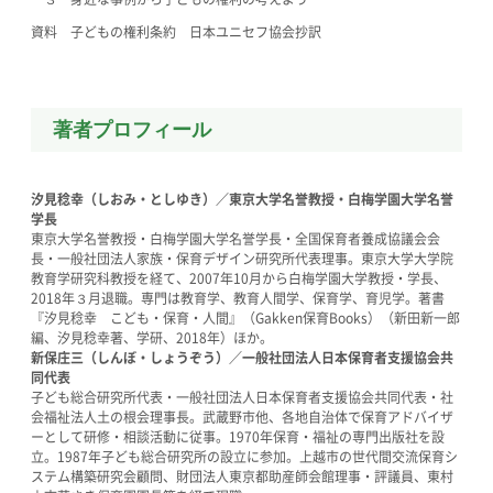
資料 子どもの権利条約 日本ユニセフ協会抄訳
著者プロフィール
汐見稔幸（しおみ・としゆき）／東京大学名誉教授・白梅学園大学名誉
学長
東京大学名誉教授・白梅学園大学名誉学長・全国保育者養成協議会会
長・一般社団法人家族・保育デザイン研究所代表理事。東京大学大学院
教育学研究科教授を経て、2007年10月から白梅学園大学教授・学長、
2018年３月退職。専門は教育学、教育人間学、保育学、育児学。著書
『汐見稔幸 こども・保育・人間』（Gakken保育Books）（新田新一郎
編、汐見稔幸著、学研、2018年）ほか。
新保庄三（しんぼ・しょうぞう）／一般社団法人日本保育者支援協会共
同代表
子ども総合研究所代表・一般社団法人日本保育者支援協会共同代表・社
会福祉法人土の根会理事長。武蔵野市他、各地自治体で保育アドバイザ
ーとして研修・相談活動に従事。1970年保育・福祉の専門出版社を設
立。1987年子ども総合研究所の設立に参加。上越市の世代間交流保育シ
ステム構築研究会顧問、財団法人東京都助産師会館理事・評議員、東村