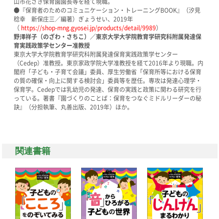
山市花さき保育園園長等を経て現職。
●『保育者のためのコミュニケーション・トレーニングBOOK』（汐見
稔幸 新保庄三／編著）ぎょうせい、2019年
（
https://shop-mng.gyosei.jp/products/detail/9989
）
野澤祥子（のざわ・さちこ）／東京大学大学院教育学研究科附属発達保
育実践政策学センター准教授
東京大学大学院教育学研究科附属発達保育実践政策学センター
（Cedep）准教授。東京家政学院大学准教授を経て2016年より現職。内
閣府「子ども・子育て会議」委員、厚生労働省「保育所等における保育
の質の確保・向上に関する検討会」委員等を歴任。専攻は発達心理学・
保育学。Cedepでは乳幼児の発達、保育の実践と政策に関わる研究を行
っている。著書『園づくりのことば：保育をつなぐミドルリーダーの秘
訣』（分担執筆、丸善出版、2019年）ほか。
関連書籍