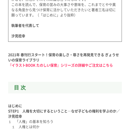
この本を読んで、保育の営みの大事さや意味を、これまでとやや異
なる角度から見つけ保育に活かしていただきたいと著者三名は切に
願っています。（「はじめに」より抜粋）
執筆者を代表して
汐見稔幸
2021年 春刊行スタート！保育の楽しさ・尊さを再発見できる ぎょうせ
いの保育ライブラリ
『イラストBOOK たのしい保育』シリーズの詳細やご注文はこちら
目 次
はじめに
STEP1
人権を大切にするということ―なぜ子どもの権利を学ぶのか／
汐見稔幸
１ 「人権」の基本を知ろう
１ 人権とは何か