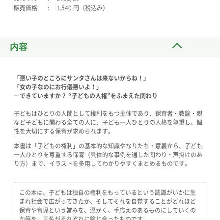
販売価格
1,540 円（税込み）
内容
「悪い子のところにサンタさんは来ないからね！」
「女の子なのにお行儀悪いよ！」
―できていますか？
“子どもの人権”をふまえた関わり
子どもはひとりの人間として権利をもつ主体であり、保育者・教諭・親
など子どもに関わる全ての人に、子ども一人ひとりの人格を尊重し、個
性を大切にする保育が求められます。
本書は「子どもの権利」の基本的な知識やなりたち・意義から、子ども
一人ひとりを尊重する保育（具体的な事例を通した関わり・声掛けのあ
り方）まで、イラストを多用してわかりやすくまとめるものです。
この本は、子どもは独自の権利をもっているという認識がいかに生
まれ社会で広がってきたか、そしてそれを自覚することがどれほど
保育や育児という営みを、温かく、手応えのあるものにしていくの
か等を、三名がそれぞれに論じ合ったものです。