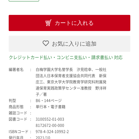
カートに入れる
お気に入りに追加
クレジットカード払い・コンビニ支払い・請求書払い 対応
編著者名
白梅学園大学名誉学長 汐見稔幸、一般社
団法人日本保育者支援協会共同代表 新保
庄三、東京大学大学院教育学研究科附属発
達保育実践政策学センター准教授 野澤祥
子／著
判型
B6・144ページ
商品形態
単行本・電子書籍
雑誌コード
図書コード
3100552-01-003
8172672-00-000
ISBNコード
978-4-324-10992-2
発行年月
2021/10