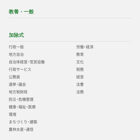
教養・一般
加除式
行政一般
労働
・
経済
地方自治
教育
自治体経営
・
官民協働
文化
行政サービス
税務
公務員
経営
選挙
・
議会
法曹
地方税財政
法務
防災
・
危機管理
健康
・
福祉
・
医療
環境
まちづくり
・
建築
農林水産
・
通信