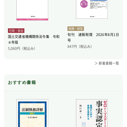
税務・経営
行政・自治
旬刊 速報税理 2026年8月1日
国土交通省機構関係法令集 令和
号
８年版
847
円（税込み）
5,060
円（税込み）
＞ 新着書籍一覧
おすすめ書籍