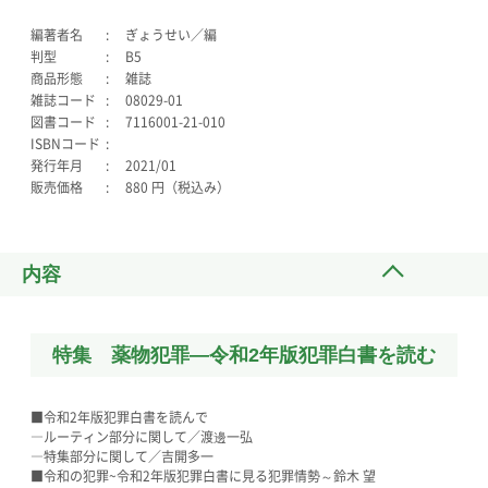
編著者名
ぎょうせい／編
判型
B5
商品形態
雑誌
雑誌コード
08029-01
図書コード
7116001-21-010
ISBNコード
発行年月
2021/01
販売価格
880 円（税込み）
内容
特集 薬物犯罪―令和2年版犯罪白書を読む
■令和2年版犯罪白書を読んで
―ルーティン部分に関して／渡邊一弘
―特集部分に関して／吉開多一
■令和の犯罪~令和2年版犯罪白書に見る犯罪情勢～鈴木 望