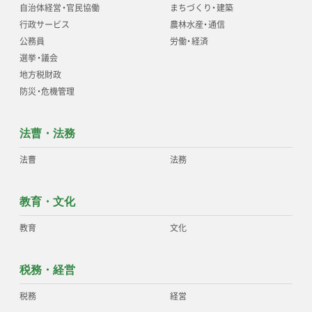
自治体経営
・
官民協働
まちづくり
・
建築
行政サービス
農林水産
・
通信
公務員
労働
・
経済
選挙
・
議会
地方税財政
防災
・
危機管理
法曹・法務
法曹
法務
教育・文化
教育
文化
税務・経営
税務
経営