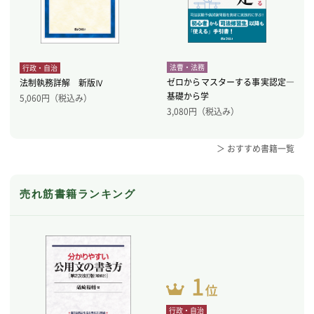
法曹・法務
行政・自治
ゼロからマスターする事実認定―
法制執務詳解 新版Ⅳ
基礎から学
5,060
円（税込み）
3,080
円（税込み）
＞ おすすめ書籍一覧
売れ筋書籍ランキング
行政・自治