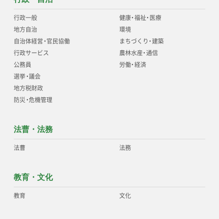
行政一般
健康
・
福祉
・
医療
地方自治
環境
自治体経営
・
官民協働
まちづくり
・
建築
行政サービス
農林水産
・
通信
公務員
労働
・
経済
選挙
・
議会
地方税財政
防災
・
危機管理
法曹・法務
法曹
法務
教育・文化
教育
文化