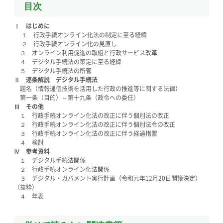
目次
Ⅰ はじめに
１ 行政手続オンライン化法の制定に至る経緯
２ 行政手続オンライン化の見直し
３ オンライン利用促進の取組と行政サービス改革
４ デジタル手続法の策定に至る経緯
５ デジタル手続法の所管
Ⅱ 逐条解説 デジタル手続法
題名（情報通信技術を活用した行政の推進等に関する法律）
第一条（目的）～第十九条（政令への委任）
Ⅲ その他
１ 行政手続オンライン化法の改正に伴う個別法の改正
２ 行政手続オンライン化法の改正に伴う個別法令の改正
３ 行政手続オンライン化法の改正に伴う経過措置
４ 検討
Ⅳ 参考資料
１ デジタル手続法関係
２ 行政手続オンライン化法関係
３ デジタル・ガバメント実行計画（令和元年12月20日閣議決定）
（抜粋）
４ 年表