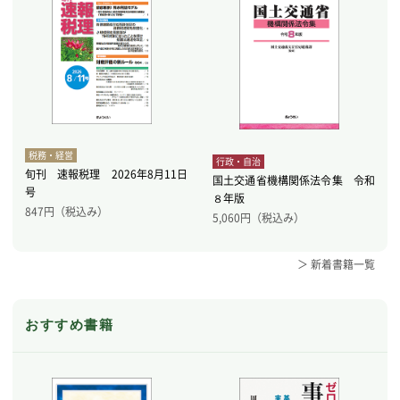
税務・経営
行政・自治
旬刊 速報税理 2026年8月11日
国土交通省機構関係法令集 令和
号
８年版
847
円（税込み）
5,060
円（税込み）
＞ 新着書籍一覧
おすすめ書籍