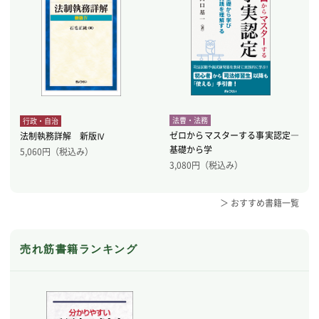
法曹・法務
行政・自治
ゼロからマスターする事実認定―
法制執務詳解 新版Ⅳ
基礎から学
5,060
円（税込み）
3,080
円（税込み）
＞ おすすめ書籍一覧
売れ筋書籍ランキング