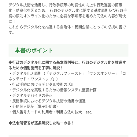
デジタル技術を活用し、行政手続等の利便性の向上や行政運営の簡素
化・効率化を図るため、 行政のデジタル化に関する基本原則及び行政手
続の原則オンライン化のために必要な事項等を定めた同法の内容が明快
に！
これからデジタル化を推進する自治体・民間企業にとっての必携の書で
す。
本書のポイント
◆行政のデジタル化に関する基本原則等と、行政のデジタル化を推進す
るための個別施策を丁寧に解説！
・デジタル化３原則（「デジタルファースト」「ワンスオンリー」「コ
ネクテッド・ワンストップ」）
・行政手続におけるデジタル技術の活用
・デジタル化を実現するための情報システム整備計画
・デジタルデバイドの是正
・民間手続におけるデジタル技術の活用の促進
・公的個人認証（電子証明書）
・個人番号カードの利用者・利用方法の拡大 etc.
◆法令所管省が逐条解説した唯一の書！