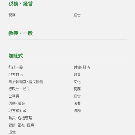
税務・経営
税務
経営
教養・一般
加除式
行政一般
労働
・
経済
地方自治
教育
自治体経営
・
官民協働
文化
行政サービス
税務
公務員
経営
選挙
・
議会
法曹
地方税財政
法務
防災
・
危機管理
健康
・
福祉
・
医療
環境