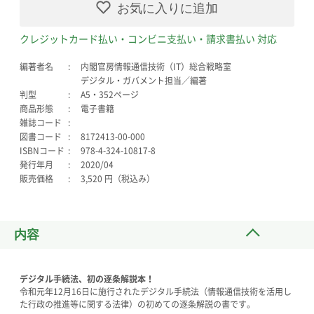
お気に入りに追加
クレジットカード払い・コンビニ支払い・請求書払い 対応
編著者名
内閣官房情報通信技術（IT）総合戦略室
デジタル・ガバメント担当／編著
判型
A5・352ページ
商品形態
電子書籍
雑誌コード
図書コード
8172413-00-000
ISBNコード
978-4-324-10817-8
発行年月
2020/04
販売価格
3,520 円（税込み）
内容
デジタル手続法、初の逐条解説本！
令和元年12月16日に施行されたデジタル手続法（情報通信技術を活用し
た行政の推進等に関する法律）の初めての逐条解説の書です。