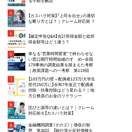
る手順を解説
4
【カスハラ対策】「上司を出せ」の適切
な断り方とは？｜クレーム対応術 ７
5
【確定申告Q&A】合計所得金額と総所
得金額等はどう違う？
単なる“営業時間変更”で終わらせな
6
い窓口開庁時間短縮のすゝめ─全国
179事例の調査結果を踏まえた考察
｜政策課題への一考察 第119回
【103万円の壁→配偶者123万/大学生
7
世代150万に】令和7年改正で配偶者
控除・扶養控除はどう変わる？｜地
方公務員のお金のリテラシー
8
詫びと謝罪の違いとは？｜クレーム
対応術６【カスハラ対策】
金融機関調査（その２）｜徴収の智
9
慧 第30話 【銀行等が反対債権を