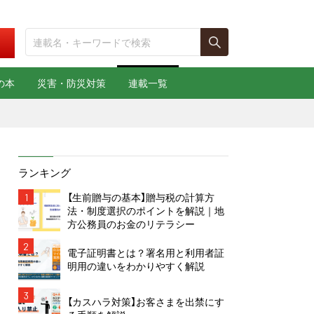
の本
災害・防災対策
連載一覧
ランキング
1
【生前贈与の基本】贈与税の計算方
法・制度選択のポイントを解説｜地
方公務員のお金のリテラシー
2
電子証明書とは？署名用と利用者証
明用の違いをわかりやすく解説
3
【カスハラ対策】お客さまを出禁にす