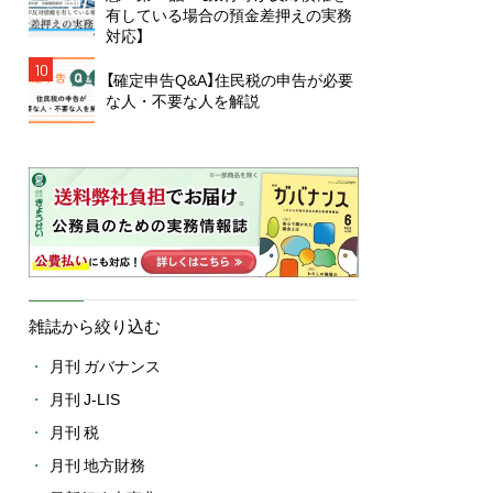
有している場合の預金差押えの実務
対応】
10
【確定申告Q&A】住民税の申告が必要
な人・不要な人を解説
雑誌から絞り込む
月刊 ガバナンス
月刊 J-LIS
月刊 税
月刊 地方財務