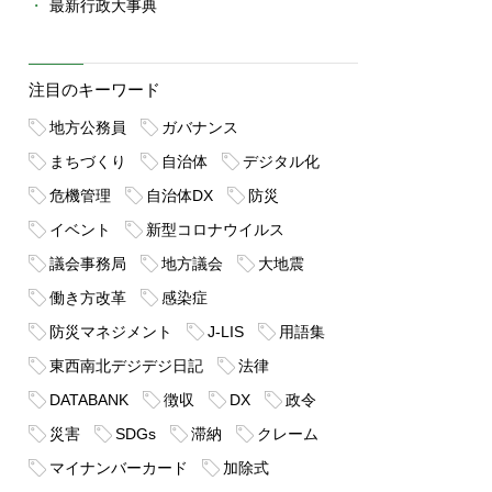
最新行政大事典
注目のキーワード
地方公務員
ガバナンス
まちづくり
自治体
デジタル化
危機管理
自治体DX
防災
イベント
新型コロナウイルス
議会事務局
地方議会
大地震
働き方改革
感染症
防災マネジメント
J-LIS
用語集
東西南北デジデジ日記
法律
DATABANK
徴収
DX
政令
災害
SDGs
滞納
クレーム
マイナンバーカード
加除式