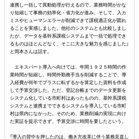
連携し一括して異動処理が行えるので、業務時間がかな
り短縮して事務の効率化・省力化が進み、そして、入カ
ミスやヒューマンエラーが削減できて課税適正化が図れ
ることを実感しました。他社のシステムとも比較しまし
たが、データを基幹系課税システムまで一括で処理でき
るものはほとんどなく、そこに大きな魅力を感じました」
と岡本さんは話す。
エキスパート導入へ向けては、年間１９２５時間の作
業時間が短縮し、時間外勤務手当を削減することで、導
入経費が何年でプラスに転ずるかを算定した資料を作成
して予算交渉した。ただ、登記台帳までのデータ更新を
システム化している市町村はあったものの、基幹系課税
システムと連携までできるシステムを導入している市町
村は県内になかった。そのため、業務削減の実現に向け
た実証を提示できず、予算交渉に時間を要したという。
「導入の背中を押したのは、働き方改革に伴う業務見直し