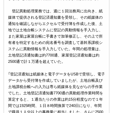
登記異動処理業務では、週に１回法務局に出向き、紙
媒体で提供される登記済通知書を受領し、その紙媒体の
通知を確認しながらエクセルで受付簿を作成した後、土
地では土地台帳システムに登記の異動情報を手入力し、
また家屋は家屋台帳に手書きで加筆修正し、その上で所
有者を特定するための宛名番号を調査して基幹系課税シ
ステムに異動情報を手入力していた。年間の処理量は、
土地登記済通知書は約7700通、家屋登記済通知書は約
2500通で計１万通を超えていた。
「登記済通知は紙媒体と電子データをUSBで受領し、電子
データから受付簿を作成していましたが、土地台帳及び
土地課税台帳への入力は専ら紙媒体を見ながらの手作業
でした。土地登記済通知書7700通の異動処理作業時間を
算定すると、１通当たりの作業は約15分程度なので１年
間では1925時間、１日８時間換算で240日になり、年間
で職員１人分以上の事務量に相当しました。さらに2500