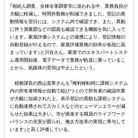
「相続人調査、全棟全筆調査等に追われる中、業務負担が
大幅に軽減し、時間外勤務が削減できました。登記の異
動情報を翌日には、システム内で確認でき、また、異動
に伴う測量図などの図面も確認できる機能を気に入って
います。家屋評価システムとの連携により、登記情報の
自動登録が行えるので、家屋評価業務の効率が各段に高
まっています」と川合さん。家屋でのエキスパートシステ
ム運用開始後、電子データで業務が軌道に乗っているこ
とから、紙媒体の受領は中止したという。
税務課長の西山直希さんも「権利移転時に課税システム
内の所有者情報が自動で結びつくので所有者の確認作業
が大幅に短縮された上、表示登記の異動も課税システム
に自動連携されて入カミスなどのヒューマンエラーが減
らせた効果は大きい。市が推進する職員のライフワーク
バランスの充実が図られ、働き方改革の実現に寄与して
います」と高く評価している。