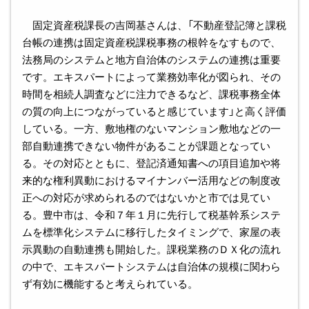
固定資産税課長の吉岡基さんは、「不動産登記簿と課税
台帳の連携は固定資産税課税事務の根幹をなすもので、
法務局のシステムと地方自治体のシステムの連携は重要
です。エキスパートによって業務効率化が図られ、その
時間を相続人調査などに注力できるなど、課税事務全体
の質の向上につながっていると感じています」と高く評価
している。一方、敷地権のないマンション敷地などの一
部自動連携できない物件があることが課題となってい
る。その対応とともに、登記済通知書への項目追加や将
来的な権利異動におけるマイナンバー活用などの制度改
正への対応が求められるのではないかと市では見てい
る。豊中市は、令和７年１月に先行して税基幹系システ
ムを標準化システムに移行したタイミングで、家屋の表
示異動の自動連携も開始した。課税業務のＤＸ化の流れ
の中で、エキスパートシステムは自治体の規模に関わら
ず有効に機能すると考えられている。