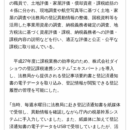
の職員で、土地評価・家屋評価・償却資産・課税総括の
４係に分かれ、現地調査や航空写真等に基づく土地・家
屋の調査や法務局の登記異動情報の整備、国税資料等を
活用した事業用資産の調査、納税義務者確定の調査、地
方税法に基づく資産評価・課税、納税義務者への評価・
課税内容の説明などを行い、適正な評価と公正・公平な
課税に取り組んでいる。
平成27年度に課税業務の効率化のため、株式会社ダイ
ショウの登記課税連携システム「エキスパート」を導入
し、法務局から提供される登記事項要約書と登記済通知
書の電子データを取り込み、登記情報が閲覧できる登記
履歴の管理を可能にした。
「当時、毎週水曜日に法務局に赴き登記済通知書を紙媒体
で受領し、異動情報を確認しながら庁内の税基幹系シス
テムに手入力していました。また、紙媒体に加えて登記
済通知書の電子データをUSBで受領していましたが、活