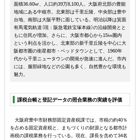
面積36.60㎢、人口約39万8,100人。大阪府北部の豊能
地域にある中核市。北東部は千里丘陵、中央部は豊中
台地、南部は大阪平野に面している。明治以降は箕面
有馬電気軌道（現：阪急電鉄宝塚本線）の沿線開発とと
もに住民が増加。さらに、大阪市都心から15㎞圏内
という利点を活かし、北東部の新千里丘陵を中心に大
阪都市圏の衛星都市・ベッドタウンとして、1960年
代から千里ニュータウンの開発が急速に進んだ。市内
には、服部緑地などの公園も多く、自然豊かな環境も
魅力。
課税台帳と登記データの照合業務の実績を評価
大阪府豊中市財務部固定資産税課では、市税の約40％
を占める固定資産税と、まちづくりの財源となる都市計
画税の課税業務を行っている。現在、課長を含めて34名