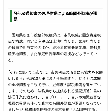
登記済通知書の処理作業による時間外勤務が課
題
愛知県あま市総務部税務課は、市民税係と固定資産税
係で構成。固定資産税係は土地担当５名、家屋担当５名
の職員で担当業務のほか、納税通知書発送業務、償却資
産実地調査、また確定申告業務の応援なども行ってい
る。
「それに加えて当市では、市民税係の職員にも協力をお願
いし９月から約10万筆に及ぶ全筆調査と、約４万7100棟
の全棟調査を目視で行い、翌年度の課税準備を進めてい
ます。そのため、法務局から提供される登記済通知書の
処理作業に追われ、ジョブローテーションや知識豊富な
職員の異動も伴って膨大な時間外勤務が課題となってい
ました」と税務課課長補佐の岡本美穂さんは説明する。