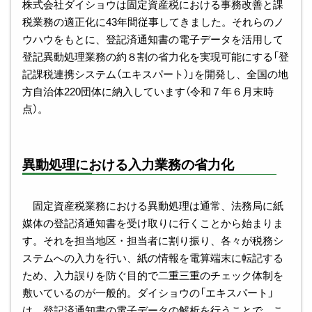
株式会社ダイショウは固定資産税における事務改善と課
税業務の適正化に43年間従事してきました。それらのノ
ウハウをもとに、登記済通知書の電子データを活用して
登記異動処理業務の約８割の省力化を実現可能にする「登
記課税連携システム（エキスパート）」を開発し、全国の地
方自治体220団体に納入しています（令和７年６月末時
点）。
異動処理における入力業務の省力化
固定資産税業務における異動処理は通常、法務局に紙
媒体の登記済通知書を受け取りに行くことから始まりま
す。それを担当地区・担当者に割り振り、各々が税務シ
ステムへの入力を行い、紙の情報を電算端末に転記する
ため、入力誤りを防ぐ目的で二重三重のチェック体制を
敷いているのが一般的。ダイショウの「エキスパート」
は、登記済通知書の電子データの解析を行うことで、こ