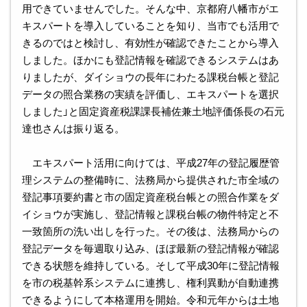
用できていませんでした。そんな中、京都府八幡市がエ
キスパートを導入していることを知り、当市でも活用で
きるのではと検討し、有効性が確認できたことから導入
しました。ほかにも登記情報を確認できるシステムはあ
りましたが、ダイショウの長年にわたる課税台帳と登記
データの照合業務の実績を評価し、エキスパートを選択
しました」と固定資産税課課長補佐兼土地評価係長の石元
達也さんは振り返る。
エキスパート活用に向けては、平成27年の登記履歴管
理システムの整備時に、法務局から提供された市全域の
登記事項要約書と市の固定資産税台帳との照合作業をダ
イショウが実施し、登記情報と課税台帳の物件特定と不
一致箇所の洗い出しを行った。その後は、法務局からの
登記データを毎週取り込み、ほぼ最新の登記情報が確認
できる状態を維持している。そして平成30年に登記情報
を市の税基幹系システムに連携し、権利異動が自動連携
できるようにして本格運用を開始。令和元年からは土地