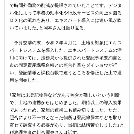
で時間外勤務の削減が提唱されていたことです。デジタ
ル化によって事務の効率化や行政サービスの向上を図る
ＤＸ化の流れもあり、エキスパート導入には追い風が吹
いていました」と岡本さんは振り返る。
予算交渉の末、令和２年４月に、土地を対象にエキス
パートシステムを導入した。エキスパートシステムの活
用に向けては、法務局から提供された登記事項要約書と
市の固定資産課税台帳との照合作業をダイショウが行
い、登記情報と課税台帳で違うところを修正した上で運
用を開始した。
「家屋は未登記物件などがあり照合が難しいという判断
で、土地の連携からはじめました。期待以上の導入効果
であったため、家屋の連携にも踏み切りました。ただ、
照合により不一致となった個所は登記簿謄本などを取り
寄せて調査する必要があり、当初は結構苦心しました」と
税務課主査の川合麗央さんは話す。