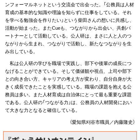
ンフォーマルネットという交流会で出会った。「公務員は人材
育成の基本的な知識や理論を知らずに仕事をしている。それ
を学べる勉強会を作りたい」という柴田さんの想いに共感し、
活動が始まった。またCueも、つながりから出会い、共創パ
ートナーとして活動している。公人研は、まさに人と人のつ
ながりから生まれ、つながりで活動し、新たなつながりを生
み出している。
私は公人研の学びを職場で実践し、部下や後輩の成長につ
なげることができている。そして価値観や視点、上司や部下
との向き合い方、キャリアの考え方が変わり、自分自身が大
きく成長できたことを実感している。職場の課題を抱える公
務員は多い。また人材育成は自治体にとって最も重要な課題
である。公人研の「つながる力」は、公務員の人材開発におい
て大きな力となると確信している。
（愛知県刈谷市職員／内藤隆史）