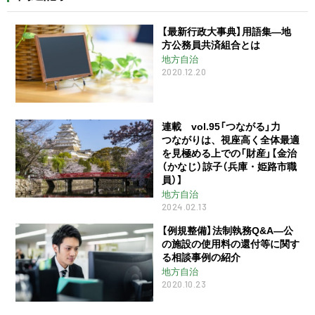
【最新行政大事典】用語集―地
方公務員共済組合とは
地方自治
2020.12.20
連載 vol.95「つながる」力
つながりは、視座高く全体最適
を見極める上での「財産」【金治
（かなじ）諒子（兵庫・姫路市職
員）】
地方自治
2024.02.13
【例規整備】法制執務Q&A―公
の施設の使用料の還付等に関す
る相談事例の紹介
地方自治
2020.10.23