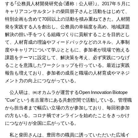
する「公務員人材開発研究会（通称：公人研）」。2017年５月に
キャリアコンサルタントの柴田朋子さんと活動をはじめて、
特別企画も含めて70回以上の活動を積み重ねてきた。人材開
発を実践する人を創出し、公務員の幸福度を高め、地域課題
解決の担い手をつくる組織づくりに貢献することを目的とし
て、人材育成の理論やフィードバックなどのスキル、人事制
度やキャリアについて学ぶとともに、参加者が現場で抱える
課題をテーマに設定して、解決策を考え、必ず実践につなげ
ることを意識したワークショップを行っている。最近は実践
報告も増えており、参加者の成長と職場の人材育成やマネジ
メント力の向上につながっている。
公人研は、㈱オカムラが運営するOpen Innovation Biotope
"Cue"という名古屋市にある共創空間で活動している。管理職
から担当者まで幅広い立場の方が参加しており、毎回初参加
の方もいる。コロナ禍でオンラインを始めたことをきっかけ
につながりが全国に広がっている。
私と柴田さんは、豊田市の職員に誘っていただいた広域イ