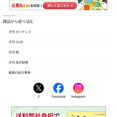
雑誌から絞り込む
月刊 ガバナンス
月刊 J-LIS
月刊 税
月刊 地方財務
最新行政大事典
X
Facebook
Instagram