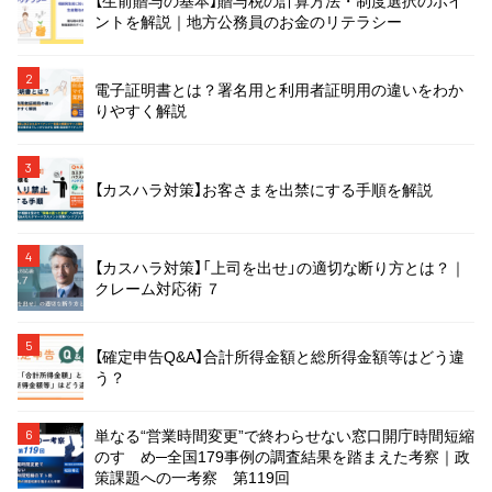
【生前贈与の基本】贈与税の計算方法・制度選択のポイ
ントを解説｜地方公務員のお金のリテラシー
2
電子証明書とは？署名用と利用者証明用の違いをわか
りやすく解説
3
【カスハラ対策】お客さまを出禁にする手順を解説
4
【カスハラ対策】「上司を出せ」の適切な断り方とは？｜
クレーム対応術 ７
5
【確定申告Q&A】合計所得金額と総所得金額等はどう違
う？
単なる“営業時間変更”で終わらせない窓口開庁時間短縮
6
のすゝめ─全国179事例の調査結果を踏まえた考察｜政
策課題への一考察 第119回