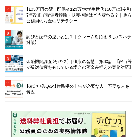
【103万円の壁→配偶者123万/大学生世代150万に】令和
7
7年改正で配偶者控除・扶養控除はどう変わる？｜地方
公務員のお金のリテラシー
8
詫びと謝罪の違いとは？｜クレーム対応術６【カスハラ
対策】
9
金融機関調査（その２）｜徴収の智慧 第30話 【銀行等
が反対債権を有している場合の預金差押えの実務対応】
10
【確定申告Q&A】住民税の申告が必要な人・不要な人を
解説