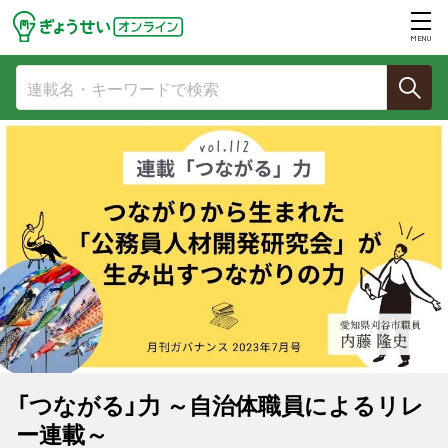
MENU
「つながる」力 ～自治体職員によるリレ
ー連載～