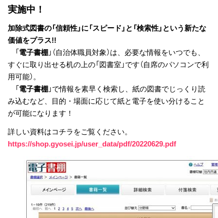
実施中！
加除式図書の「信頼性」に「スピード」と「検索性」という新たな
価値をプラス!!
「
電子書棚
」（自治体職員対象）は、必要な情報をいつでも、
すぐに取り出せる机の上の「図書室」です（自席のパソコンで利
用可能）。
「
電子書棚
」で情報を素早く検索し、紙の図書でじっくり読
み込むなど、目的・場面に応じて紙と電子を使い分けること
が可能になります！
詳しい資料は
コチラ
をご覧ください。
https://shop.gyosei.jp/user_data/pdf/20220629.pdf