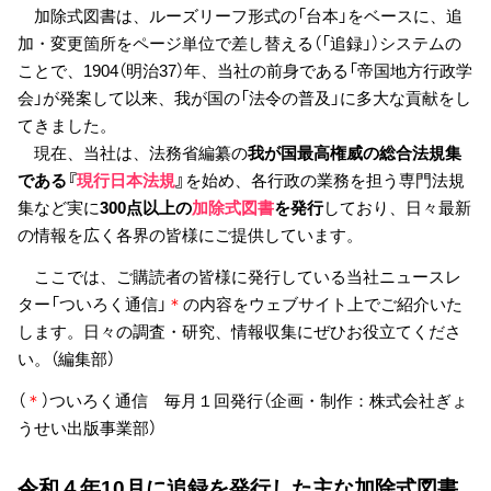
加除式図書は、ルーズリーフ形式の「台本」をベースに、追
加・変更箇所をページ単位で差し替える（「追録」）システムの
ことで、1904（明治37）年、当社の前身である「帝国地方行政学
会」が発案して以来、我が国の「法令の普及」に多大な貢献をし
てきました。
現在、当社は、法務省編纂の
我が国最高権威の総合法規集
である『
現行日本法規
』
を始め、各行政の業務を担う専門法規
集など実に
300点以上の
加除式図書
を発行
しており、日々最新
の情報を広く各界の皆様にご提供しています。
ここでは、ご購読者の皆様に発行している当社ニュースレ
ター「ついろく通信」
＊
の内容をウェブサイト上でご紹介いた
します。日々の調査・研究、情報収集にぜひお役立てくださ
い。（編集部）
（
＊
）ついろく通信 毎月１回発行（企画・制作：株式会社ぎょ
うせい出版事業部）
令和４年10月に追録を発行した主な加除式図書