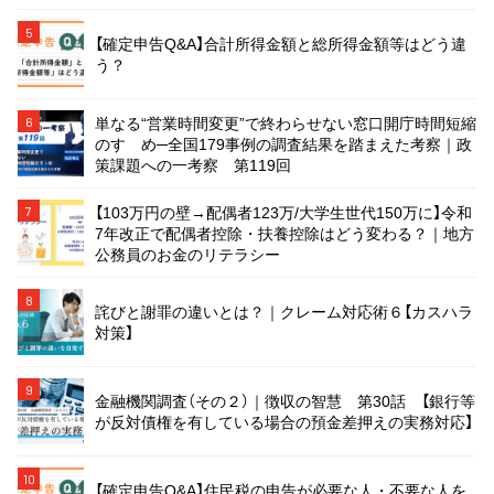
5
【確定申告Q&A】合計所得金額と総所得金額等はどう違
う？
単なる“営業時間変更”で終わらせない窓口開庁時間短縮
6
のすゝめ─全国179事例の調査結果を踏まえた考察｜政
策課題への一考察 第119回
【103万円の壁→配偶者123万/大学生世代150万に】令和
7
7年改正で配偶者控除・扶養控除はどう変わる？｜地方
公務員のお金のリテラシー
8
詫びと謝罪の違いとは？｜クレーム対応術６【カスハラ
対策】
9
金融機関調査（その２）｜徴収の智慧 第30話 【銀行等
が反対債権を有している場合の預金差押えの実務対応】
10
【確定申告Q&A】住民税の申告が必要な人・不要な人を