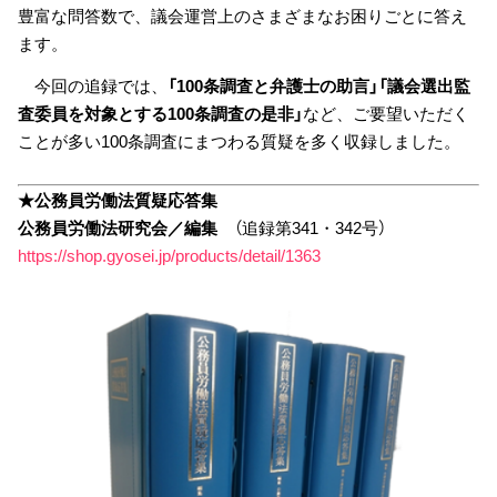
豊富な問答数で、議会運営上のさまざまなお困りごとに答え
ます。
今回の追録では、
「100条調査と弁護士の助言」「議会選出監
査委員を対象とする100条調査の是非」
など、ご要望いただく
ことが多い100条調査にまつわる質疑を多く収録しました。
★公務員労働法質疑応答集
公務員労働法研究会／編集
（追録第341・342号）
https://shop.gyosei.jp/products/detail/1363