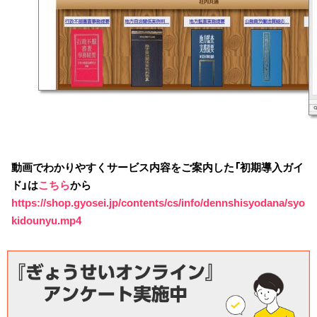
動画
でわかりやすくサービス内容をご案内した「初期導入ガイ
ド」
は
こちら
から
https://shop.gyosei.jp/contents/cs/info/dennshisyodana/syo
kidounyu.mp4