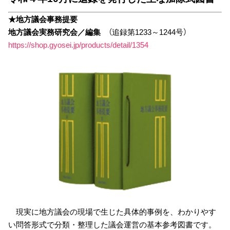
★地方議会事務提要
地方議会実務研究会／編集
（追録第1233～1244号）
https://shop.gyosei.jp/products/detail/1354
現実に地方議会の現場で生じた具体的事例を、わかりやす
い問答形式で分類・整理した議会運営の基本参考図書です。