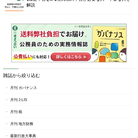
解説
雑誌から絞り込む
月刊 ガバナンス
月刊 J-LIS
月刊 税
月刊 地方財務
最新行政大事典