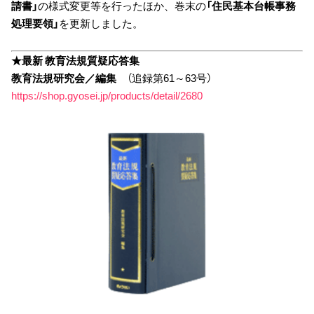
請書」
の様式変更等を行ったほか、巻末の
「住民基本台帳事務
処理要領」
を更新しました。
★最新 教育法規質疑応答集
教育法規研究会／編集
（追録第61～63号）
https://shop.gyosei.jp/products/detail/2680