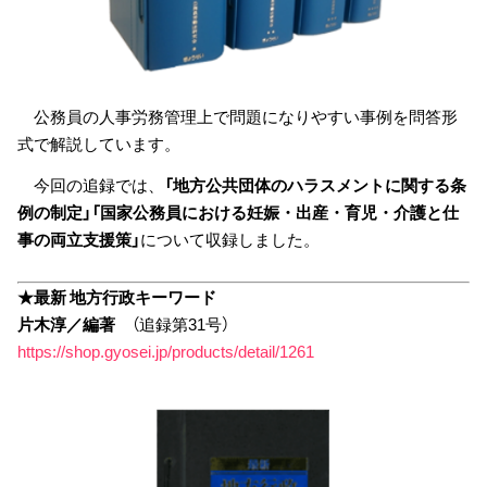
公務員の人事労務管理上で問題になりやすい事例を問答形
式で解説しています。
今回の追録では、
「地方公共団体のハラスメントに関する条
例の制定」「国家公務員における妊娠・出産・育児・介護と仕
事の両立支援策」
について収録しました。
★最新 地方行政キーワード
片木淳／編著
（追録第31号）
https://shop.gyosei.jp/products/detail/1261