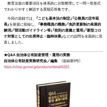
教育法規の重要項目を体系的に分類整理して一問一答形式
でわかりやすく解説する質疑応答集です。
今回の追録では、
「こども基本法の制定」「公務員の定年延
長」
を新規に収録し、
「事務職員の職務」「免許更新制の発展的
解消」「部活動ガイドライン等」「校則の意義と運用」「新型コロ
ナ対策としての出席停止・臨時休業」
などの設問を全面的に見
直しました。
★Q&A 自治体公有財産管理・運用の実務
自治体公有財産実務研究会／編集
（追録第9号）
https://shop.gyosei.jp/products/detail/8263