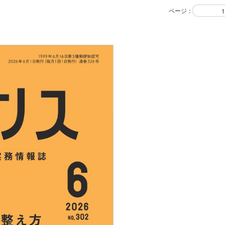
ページ
：